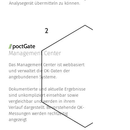
Analysegerät über­mitteln zu können.
2
/
/
poctGate
Management Center
Das Management Center ist webbasiert
und ver­waltet die OK-Daten der
angebundenen Syste­me.
Dokumentierte und aktuelle Ergebnisse
sind unkompliziert einsehbar sowie
vergleichbar und werden in ihrem
Verlauf dargestellt. Bevorstehen­de QK-
Messungen werden rechtzei­tig
angezeigt