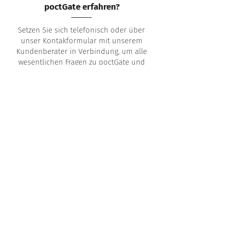
poctGate erfahren?
Setzen Sie sich telefonisch oder über
unser Kontakformular mit unserem
Kundenberater in Verbindung, um alle
wesentlichen Fragen zu poctGate und
Ihrem Anliegen zu klären. Wir teilen Ihnen
alles mit, was Sie über die
Lizenzbedingungen wissen müssen und
klären, welche zusätzlichen Leistungen
die Implementierung von poctGate
erfordert. Auch nach der Umsetzung
können Sie sich auf unsere
Unterstützung verlassen: Wir stellen
einen umfangreichen technischen
Support zur Verfügung – auf Wunsch
24/7.