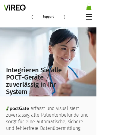
Support
Integrieren Sie alle
POCT-Geräte
zuverlässig in Ihr
System
/
/
poctGate
erfasst und visualisiert
zuverlässig alle Patientenbefunde und
sorgt für eine automatische, sichere
und fehlerfreie Daten­übermittlung.