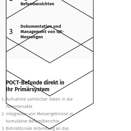
Befundansichten
Dokumentation und
3
Management von QK-
Messungen
POCT-Befunde direkt in
Ihr Primärsystem
Aufnahme sämtlicher Daten in die
Patientenakte
Integration von Messergebnisse in
kumulative Befundberichte
Bidirektonale Anbindung an das